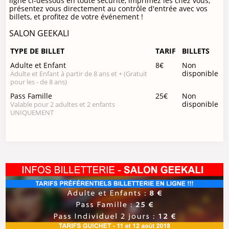
ligne ci-dessous en toute sécurité, imprimez les chez vous,
présentez vous directement au contrôle d'entrée avec vos
billets, et profitez de votre événement !
SALON GEEKALI
TYPE DE BILLET
TARIF
BILLETS
Adulte et Enfant
8€
Non
disponible
Adulte et Enfant à partir de 8 ans et + (Gratuit
pour les - de 8 ans)
Pass Famille
25€
Non
disponible
Valable pour 2 adultes et 2 enfants
UNIQUEMENT