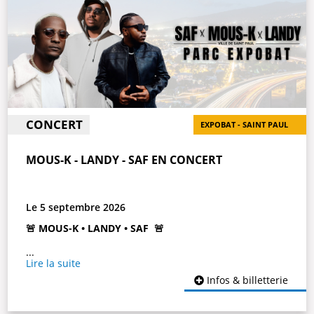
📅
DATE
Samedi 15 août 2026
Chaises pliantes acceptées
🔖
BILLETTERIE
- CARRE OR : 69€
- CLASSIC : 39€
CONCERT
EXPOBAT - SAINT PAUL
MOUS-K - LANDY - SAF EN CONCERT
Le 5 septembre 2026
🚨 MOUS-K • LANDY • SAF 🚨
🔥 La Réunion… préparez-vous ! 🔥
Trois artistes incontournables débarquent à l’
Expobat
Lire la suite
Saint-Paul
pour une soirée qui s’annonce déjà
Infos & billetterie
exceptionnelle :
MOUS-K, LANDY & SAF
💥
📍 Expobat Saint-Paul