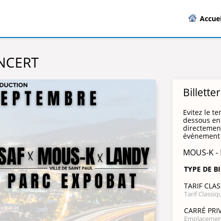
Accuei
ONCERT
Billette
Evitez le te
dessous en 
directement
événement 
MOUS-K -
TYPE DE B
TARIF CLA
Tarif Classiq
CARRÉ PRI
Emplacement 