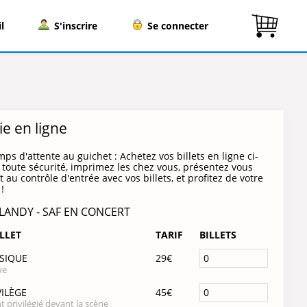
l
S'inscrire
Se connecter
rie en ligne
mps d'attente au guichet : Achetez vos billets en ligne ci-
toute sécurité, imprimez les chez vous, présentez vous
 au contrôle d'entrée avec vos billets, et profitez de votre
!
 LANDY - SAF EN CONCERT
ILLET
TARIF
BILLETS
SSIQUE
29€
ue
VILÈGE
45€
privilégié devant la scène