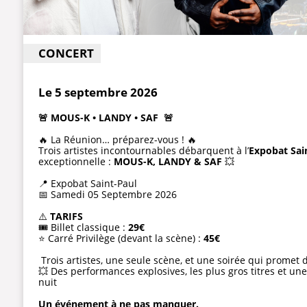
CONCERT
Le 5 septembre 2026
🚨 MOUS-K • LANDY • SAF 🚨
🔥 La Réunion… préparez-vous ! 🔥
Trois artistes incontournables débarquent à l’
Expobat Sai
exceptionnelle :
MOUS-K, LANDY & SAF
💥
📍 Expobat Saint-Paul
📅 Samedi 05 Septembre 2026
⚠️
TARIFS
🎟️ Billet classique :
29€
⭐ Carré Privilège (devant la scène) :
45€
Trois artistes, une seule scène, et une soirée qui promet 
💥 Des performances explosives, les plus gros titres et un
nuit
Un événement à ne pas manquer.