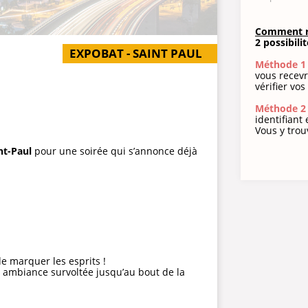
Comment ré
2 possibili
EXPOBAT - SAINT PAUL
Méthode 1 
vous recevr
vérifier vo
Méthode 2 
identifiant
Vous y trouv
nt-Paul
pour une soirée qui s’annonce déjà
de marquer les esprits !
e ambiance survoltée jusqu’au bout de la