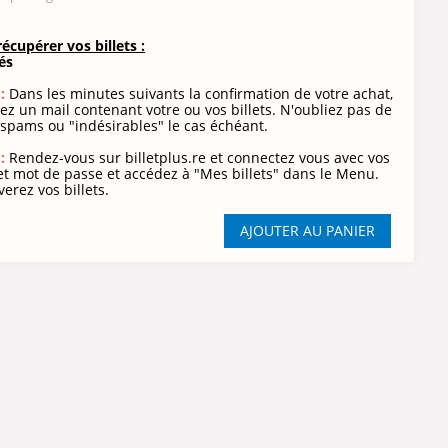
cupérer vos billets :
tés
:
Dans les minutes suivants la confirmation de votre achat,
ez un mail contenant votre ou vos billets. N'oubliez pas de
s spams ou "indésirables" le cas échéant.
:
Rendez-vous sur billetplus.re et connectez vous avec vos
 et mot de passe et accédez à "Mes billets" dans le Menu.
erez vos billets.
AJOUTER AU PANIER