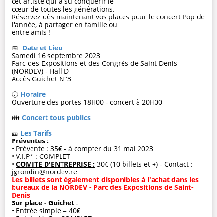
cet artiste qui a su conquérir le
cœur de toutes les générations.
Réservez dès maintenant vos places pour le concert Pop de
l'année, à partager en famille ou
entre amis !
📅
Date et Lieu
Samedi 16 septembre 2023
Parc des Expositions et des Congrès de Saint Denis
(NORDEV) - Hall D
Accès Guichet N°3
🕖
Horaire
Ouverture des portes 18H00 - concert à 20H00
👪
Concert tous publics
🎫
Les Tarifs
Préventes :
• Prévente : 35€ - à compter du 31 mai 2023
• V.I.P* : COMPLET
•
COMITE D'ENTREPRISE :
30€ (10 billets et +) - Contact :
jgrondin@nordev.re
Les billets sont également disponibles à l'achat dans les
bureaux de la NORDEV - Parc des Expositions de Saint-
Denis
Sur place - Guichet :
• Entrée simple = 40€