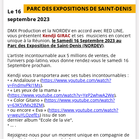
PARC DES EXPOSITIONS DE SAINT-DENIS
Le 16
septembre 2023
DMX Production et la NORDEV en accord avec RED LINE,
vous présentent
Kendji GIRAC
et ses musiciens en concert
unique à la Réunion,
le Samedi 16 Septembre 2023 au
Parc des Exposition de Saint-Denis (NORDEV)
.
L’artiste incontournable aux 5 millions de ventes, de
l’univers pop-latino, vous donne rendez-vous le samedi 16
Septembre prochain.
Kendji vous transportera avec ses tubes incontournables :
• « Andalouse » (
https://www.youtube.com/watch?
v=FndmvPkI1Ms
),
• « Les yeux de la mama »
(
https://www.youtube.com/watch?v=YgP2whwA2Wg
),
• « Color Gitano » (
https://www.youtube.com/watch?
v=63K5VMx2BZM
),
• ou encore « Eva » (
https://www.youtube.com/watch?
v=wguYLOzefEs
) issu de son
dernier album "Ecole de la vie",
• … .
Rejoignez-nous pour un moment unique en compagnie de