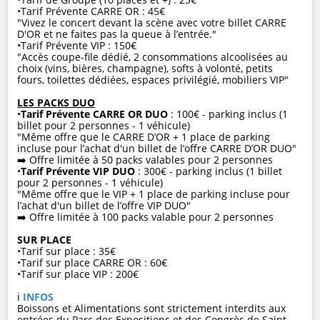
•Tarif Prévente CARRE OR : 45€
"Vivez le concert devant la scène avec votre billet CARRE
D'OR et ne faites pas la queue à l’entrée."
•Tarif Prévente VIP : 150€
"Accès coupe-file dédié, 2 consommations alcoolisées au
choix (vins, bières, champagne), softs à volonté, petits
fours, toilettes dédiées, espaces privilégié, mobiliers VIP"
LES PACKS DUO
•
Tarif Prévente CARRE OR DUO
: 100€ - parking inclus (1
billet pour 2 personnes - 1 véhicule)
"Même offre que le CARRE D’OR + 1 place de parking
incluse pour l’achat d'un billet de l’offre CARRE D’OR DUO"
➡️ Offre limitée à 50 packs valables pour 2 personnes
•
Tarif Prévente VIP DUO
: 300€ - parking inclus (1 billet
pour 2 personnes - 1 véhicule)
"Même offre que le VIP + 1 place de parking incluse pour
l’achat d'un billet de l’offre VIP DUO"
➡️ Offre limitée à 100 packs valable pour 2 personnes
SUR PLACE
•Tarif sur place : 35€
•Tarif sur place CARRE OR : 60€
•Tarif sur place VIP : 200€
ℹ️
INFOS
Boissons et Alimentations sont strictement interdits aux
entrées du Parc des Expositions et des Congrès de Saint-