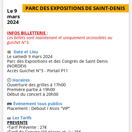
PARC DES EXPOSITIONS DE SAINT-DENIS
Le 9
mars
2024
INFOS BILLETTERIE
:
Les billets sont maintenant et uniquement accessibles au
guichet N°3.
📅
Date et Lieu
Le samedi 9 mars 2024
Parc des Expositions et des Congrès de Saint Denis
(NORDEV)
Accès Guichet N°3 - Portail P11
🕖
Horaires
Ouverture des grilles à 17h00
Première partie à 19h00
Début du concert à 20h00
👪
Événement tous publics
Placement : Debout / Assis "VIP"
🎫
Les Tarifs
PREVENTE
•Tarif Prévente : 27€
•Tarif de Groupe (10 places et +) : 25€