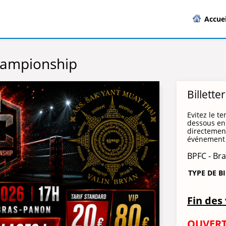
Accuei
hampionship
Billette
Evitez le te
dessous en 
directement
événement 
BPFC - Br
TYPE DE B
Fin des 
OUVERT