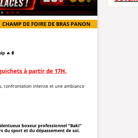
CHAMP DE FOIRE DE BRAS PANON
hip
🔥🥊
guichets à partir de 17H.
, confrontation intense et une ambiance
 talentueux boxeur professionnel "Baki"
urs du sport et du dépassement de soi.